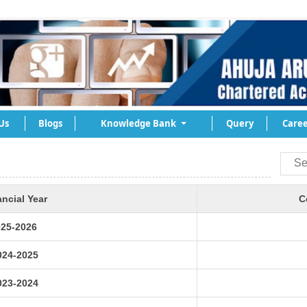
Us
Blogs
Knowledge Bank
Query
Caree
ancial Year
C
25-2026
024-2025
023-2024