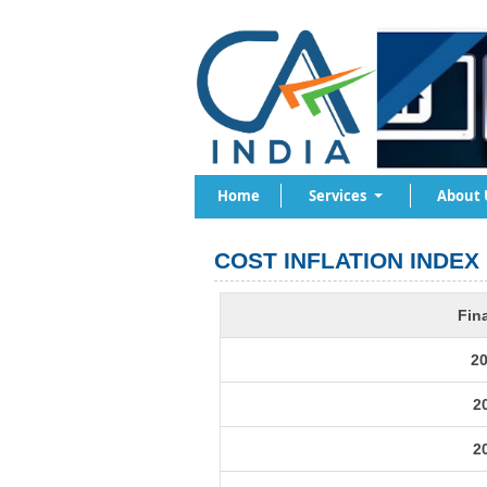
Home
Services
About 
COST INFLATION INDEX
Fin
20
2
2